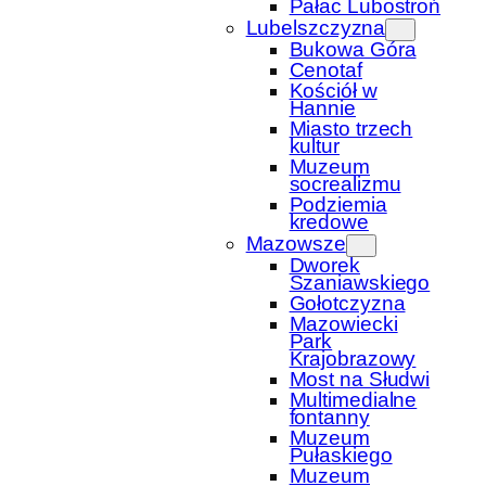
Pałac Lubostroń
Lubelszczyzna
Bukowa Góra
Cenotaf
Kościół w
Hannie
Miasto trzech
kultur
Muzeum
socrealizmu
Podziemia
kredowe
Mazowsze
Dworek
Szaniawskiego
Gołotczyzna
Mazowiecki
Park
Krajobrazowy
Most na Słudwi
Multimedialne
fontanny
Muzeum
Pułaskiego
Muzeum