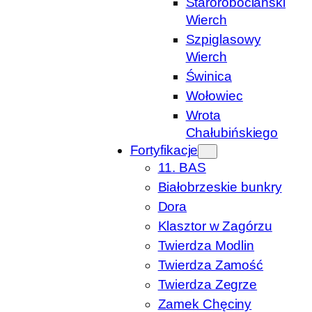
Starorobociański
Wierch
Szpiglasowy
Wierch
Świnica
Wołowiec
Wrota
Chałubińskiego
Fortyfikacje
11. BAS
Białobrzeskie bunkry
Dora
Klasztor w Zagórzu
Twierdza Modlin
Twierdza Zamość
Twierdza Zegrze
Zamek Chęciny