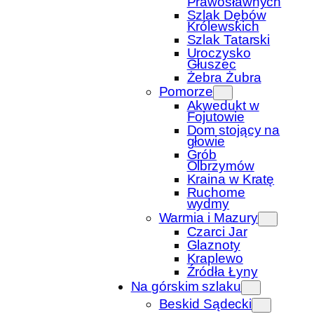
Prawosławnych
Szlak Dębów
Królewskich
Szlak Tatarski
Uroczysko
Głuszec
Żebra Żubra
Pomorze
Akwedukt w
Fojutowie
Dom stojący na
głowie
Grób
Olbrzymów
Kraina w Kratę
Ruchome
wydmy
Warmia i Mazury
Czarci Jar
Glaznoty
Kraplewo
Źródła Łyny
Na górskim szlaku
Beskid Sądecki