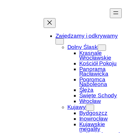
Przejdź
do
treści
Zwiedzamy i odkrywamy
Dolny Śląsk
Krasnale
Wrocławskie
Kościół Pokoju
Panorama
Racławicka
Pogromca
Napoleona
Ślęża
Święte Schody
Wrocław
Kujawy
Bydgoszcz
Inowrocław
Kujawskie
megality