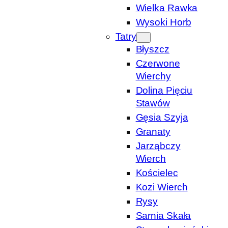
Wielka Rawka
Wysoki Horb
Tatry
Błyszcz
Czerwone
Wierchy
Dolina Pięciu
Stawów
Gęsia Szyja
Granaty
Jarząbczy
Wierch
Kościelec
Kozi Wierch
Rysy
Sarnia Skała