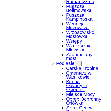
Romantyzmu
Puszcza
Bolimowska
Puszcza
Kampinoska
Wenecja
Mazowsza
Wrzosowisko
Mostówka
Wstępy
Wzniesienia
Mławskie
Zapomniany
most
Podlasie
Carska Tropina
Cmentarz w
Wasilkowie
Kraina
Otwartych
Okiennic
Miejsce Mocy
Obręb Ochronny
Orłówka
Szlak Cerkwi