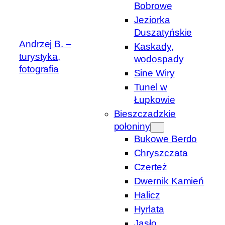
Bobrowe
Jeziorka
Duszatyńskie
Andrzej B. –
Kaskady,
turystyka,
wodospady
fotografia
Sine Wiry
Tunel w
Łupkowie
Bieszczadzkie
połoniny
Bukowe Berdo
Chryszczata
Czerteż
Dwernik Kamień
Halicz
Hyrlata
Jasło