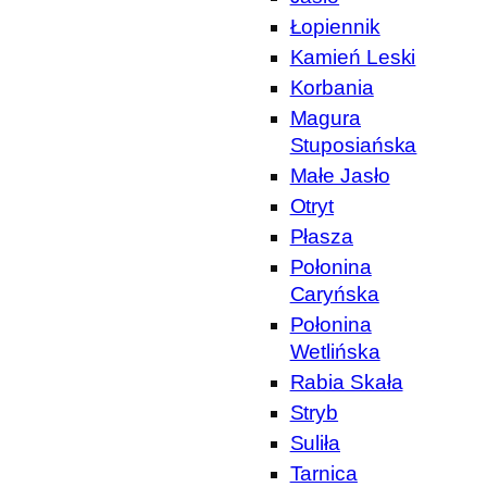
Łopiennik
Kamień Leski
Korbania
Magura
Stuposiańska
Małe Jasło
Otryt
Płasza
Połonina
Caryńska
Połonina
Wetlińska
Rabia Skała
Stryb
Suliła
Tarnica