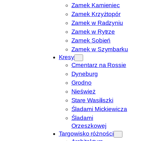
Zamek Kamieniec
Zamek Krzyżtopór
Zamek w Radzyniu
Zamek w Rytrze
Zamek Sobień
Zamek w Szymbarku
Kresy
Cmentarz na Rossie
Dyneburg
Grodno
Nieśwież
Stare Wasiliszki
Śladami Mickiewicza
Śladami
Orzeszkowej
Targowisko różności