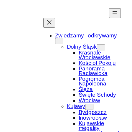
Przejdź
do
treści
Zwiedzamy i odkrywamy
Dolny Śląsk
Krasnale
Wrocławskie
Kościół Pokoju
Panorama
Racławicka
Pogromca
Napoleona
Ślęża
Święte Schody
Wrocław
Kujawy
Bydgoszcz
Inowrocław
Kujawskie
megality