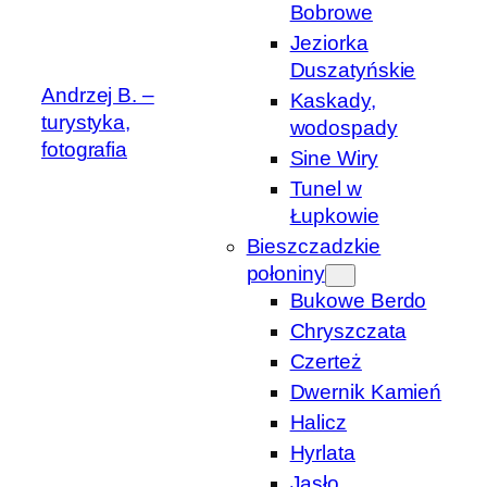
Bobrowe
Jeziorka
Duszatyńskie
Andrzej B. –
Kaskady,
turystyka,
wodospady
fotografia
Sine Wiry
Tunel w
Łupkowie
Bieszczadzkie
połoniny
Bukowe Berdo
Chryszczata
Czerteż
Dwernik Kamień
Halicz
Hyrlata
Jasło