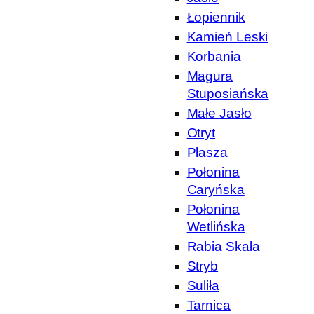
Łopiennik
Kamień Leski
Korbania
Magura
Stuposiańska
Małe Jasło
Otryt
Płasza
Połonina
Caryńska
Połonina
Wetlińska
Rabia Skała
Stryb
Suliła
Tarnica