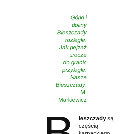
Górki i
doliny
Bieszczady
rozległe.
Jak pejzaż
urocze
do granic
przyległe.
….
Nasze
Bieszczady
,
M.
Markiewicz
B
ieszczady
są
częścią
karpackiego