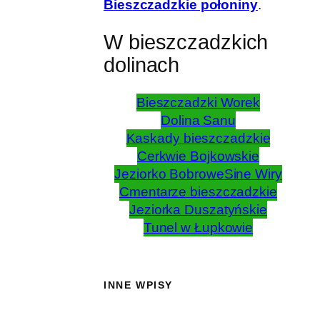
Bieszczadzkie połoniny
.
W bieszczadzkich
dolinach
Bieszczadzki Worek
Dolina Sanu
Kaskady bieszczadzkie
Cerkwie Bojkowskie
Jeziorko Bobrowe
Sine Wiry
Cmentarze bieszczadzkie
Jeziorka Duszatyńskie
Tunel w Łupkowie
INNE WPISY