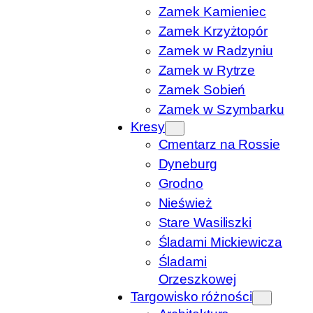
Zamek Kamieniec
Zamek Krzyżtopór
Zamek w Radzyniu
Zamek w Rytrze
Zamek Sobień
Zamek w Szymbarku
Kresy
Cmentarz na Rossie
Dyneburg
Grodno
Nieśwież
Stare Wasiliszki
Śladami Mickiewicza
Śladami
Orzeszkowej
Targowisko różności