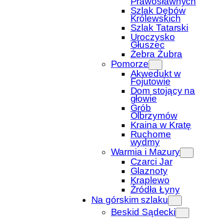
Prawosławnych
Szlak Dębów
Królewskich
Szlak Tatarski
Uroczysko
Głuszec
Żebra Żubra
Pomorze
Akwedukt w
Fojutowie
Dom stojący na
głowie
Grób
Olbrzymów
Kraina w Kratę
Ruchome
wydmy
Warmia i Mazury
Czarci Jar
Glaznoty
Kraplewo
Źródła Łyny
Na górskim szlaku
Beskid Sądecki