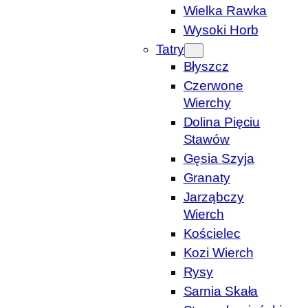
Wielka Rawka
Wysoki Horb
Tatry
Błyszcz
Czerwone
Wierchy
Dolina Pięciu
Stawów
Gęsia Szyja
Granaty
Jarząbczy
Wierch
Kościelec
Kozi Wierch
Rysy
Sarnia Skała