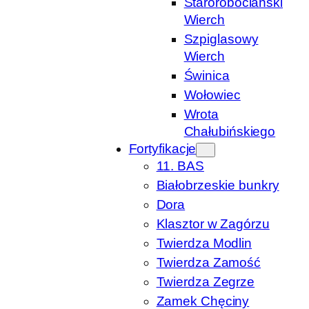
Starorobociański
Wierch
Szpiglasowy
Wierch
Świnica
Wołowiec
Wrota
Chałubińskiego
Fortyfikacje
11. BAS
Białobrzeskie bunkry
Dora
Klasztor w Zagórzu
Twierdza Modlin
Twierdza Zamość
Twierdza Zegrze
Zamek Chęciny