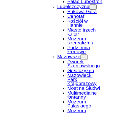
Pałac Lubostroń
Lubelszczyzna
Bukowa Góra
Cenotaf
Kościół w
Hannie
Miasto trzech
kultur
Muzeum
socrealizmu
Podziemia
kredowe
Mazowsze
Dworek
Szaniawskiego
Gołotczyzna
Mazowiecki
Park
Krajobrazowy
Most na Słudwi
Multimedialne
fontanny
Muzeum
Pułaskiego
Muzeum