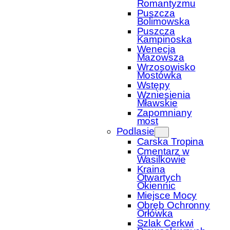
Romantyzmu
Puszcza
Bolimowska
Puszcza
Kampinoska
Wenecja
Mazowsza
Wrzosowisko
Mostówka
Wstępy
Wzniesienia
Mławskie
Zapomniany
most
Podlasie
Carska Tropina
Cmentarz w
Wasilkowie
Kraina
Otwartych
Okiennic
Miejsce Mocy
Obręb Ochronny
Orłówka
Szlak Cerkwi