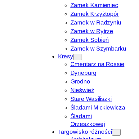
Zamek Kamieniec
Zamek Krzyżtopór
Zamek w Radzyniu
Zamek w Rytrze
Zamek Sobień
Zamek w Szymbarku
Kresy
Cmentarz na Rossie
Dyneburg
Grodno
Nieśwież
Stare Wasiliszki
Śladami Mickiewicza
Śladami
Orzeszkowej
Targowisko różności