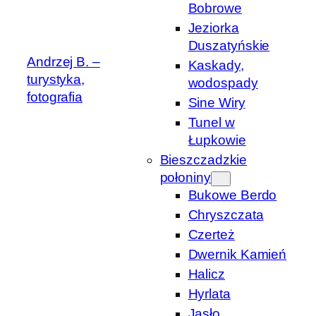
Bobrowe
Jeziorka
Duszatyńskie
Andrzej B. –
Kaskady,
turystyka,
wodospady
fotografia
Sine Wiry
Tunel w
Łupkowie
Bieszczadzkie
połoniny
Bukowe Berdo
Chryszczata
Czerteż
Dwernik Kamień
Halicz
Hyrlata
Jasło