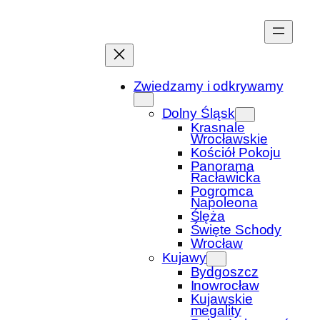
Przejdź
do
treści
Zwiedzamy i odkrywamy
Dolny Śląsk
Krasnale
Wrocławskie
Kościół Pokoju
Panorama
Racławicka
Pogromca
Napoleona
Ślęża
Święte Schody
Wrocław
Kujawy
Bydgoszcz
Inowrocław
Kujawskie
megality