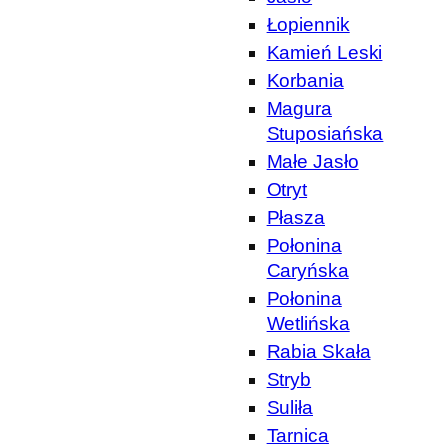
Łopiennik
Kamień Leski
Korbania
Magura
Stuposiańska
Małe Jasło
Otryt
Płasza
Połonina
Caryńska
Połonina
Wetlińska
Rabia Skała
Stryb
Suliła
Tarnica