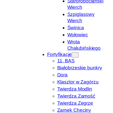
Starorobociański
Wierch
Szpiglasowy
Wierch
Świnica
Wołowiec
Wrota
Chałubińskiego
Fortyfikacje
11. BAS
Białobrzeskie bunkry
Dora
Klasztor w Zagórzu
Twierdza Modlin
Twierdza Zamość
Twierdza Zegrze
Zamek Chęciny