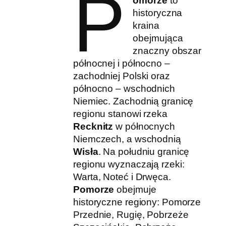
P
omorze
to
historyczna
kraina
obejmująca
znaczny obszar
północnej i północno –
zachodniej Polski oraz
północno – wschodnich
Niemiec. Zachodnią granicę
regionu stanowi rzeka
Recknitz
w północnych
Niemczech, a wschodnią
Wisła
. Na południu granicę
regionu wyznaczają rzeki:
Warta, Noteć i Drwęca.
Pomorze
obejmuje
historyczne regiony: Pomorze
Przednie, Rugię, Pobrzeże