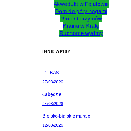
Akwedukt w Fojutowie
Dom do góry nogami
Grób Olbrzymów
Kraina w Kratę
Ruchome wydmy
INNE WPISY
11. BAS
27/03/2026
Łabędzie
24/03/2026
Bielsko-bialskie murale
12/03/2026