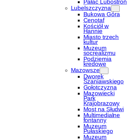
Pałac Lubostroń
Lubelszczyzna
Bukowa Góra
Cenotaf
Kościół w
Hannie
Miasto trzech
kultur
Muzeum
socrealizmu
Podziemia
kredowe
Mazowsze
Dworek
Szaniawskiego
Gołotczyzna
Mazowiecki
Park
Krajobrazowy
Most na Słudwi
Multimedialne
fontanny
Muzeum
Pułaskiego
Muzeum