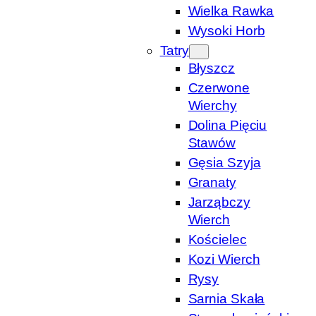
Wielka Rawka
Wysoki Horb
Tatry
Błyszcz
Czerwone
Wierchy
Dolina Pięciu
Stawów
Gęsia Szyja
Granaty
Jarząbczy
Wierch
Kościelec
Kozi Wierch
Rysy
Sarnia Skała