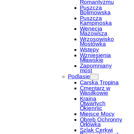
Romantyzmu
Puszcza
Bolimowska
Puszcza
Kampinoska
Wenecja
Mazowsza
Wrzosowisko
Mostówka
Wstępy
Wzniesienia
Mławskie
Zapomniany
most
Podlasie
Carska Tropina
Cmentarz w
Wasilkowie
Kraina
Otwartych
Okiennic
Miejsce Mocy
Obręb Ochronny
Orłówka
Szlak Cerkwi