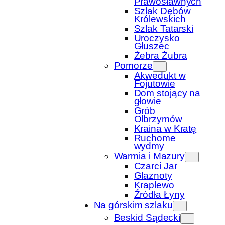
Prawosławnych
Szlak Dębów
Królewskich
Szlak Tatarski
Uroczysko
Głuszec
Żebra Żubra
Pomorze
Akwedukt w
Fojutowie
Dom stojący na
głowie
Grób
Olbrzymów
Kraina w Kratę
Ruchome
wydmy
Warmia i Mazury
Czarci Jar
Glaznoty
Kraplewo
Źródła Łyny
Na górskim szlaku
Beskid Sądecki