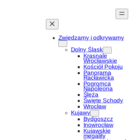
Przejdź
do
treści
Zwiedzamy i odkrywamy
Dolny Śląsk
Krasnale
Wrocławskie
Kościół Pokoju
Panorama
Racławicka
Pogromca
Napoleona
Ślęża
Święte Schody
Wrocław
Kujawy
Bydgoszcz
Inowrocław
Kujawskie
megality