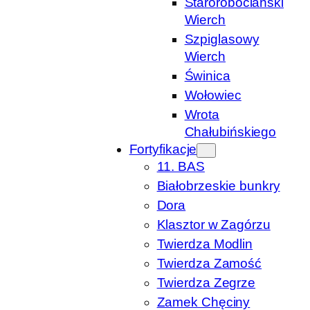
Starorobociański
Wierch
Szpiglasowy
Wierch
Świnica
Wołowiec
Wrota
Chałubińskiego
Fortyfikacje
11. BAS
Białobrzeskie bunkry
Dora
Klasztor w Zagórzu
Twierdza Modlin
Twierdza Zamość
Twierdza Zegrze
Zamek Chęciny