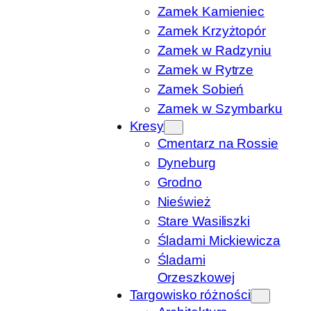
Zamek Kamieniec
Zamek Krzyżtopór
Zamek w Radzyniu
Zamek w Rytrze
Zamek Sobień
Zamek w Szymbarku
Kresy
Cmentarz na Rossie
Dyneburg
Grodno
Nieśwież
Stare Wasiliszki
Śladami Mickiewicza
Śladami
Orzeszkowej
Targowisko różności