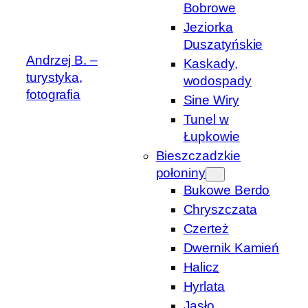
Bobrowe
Jeziorka
Duszatyńskie
Andrzej B. –
Kaskady,
turystyka,
wodospady
fotografia
Sine Wiry
Tunel w
Łupkowie
Bieszczadzkie
połoniny
Bukowe Berdo
Chryszczata
Czerteż
Dwernik Kamień
Halicz
Hyrlata
Jasło