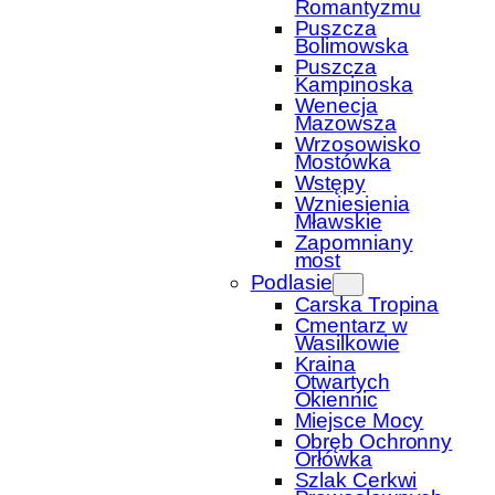
Romantyzmu
Puszcza
Bolimowska
Puszcza
Kampinoska
Wenecja
Mazowsza
Wrzosowisko
Mostówka
Wstępy
Wzniesienia
Mławskie
Zapomniany
most
Podlasie
Carska Tropina
Cmentarz w
Wasilkowie
Kraina
Otwartych
Okiennic
Miejsce Mocy
Obręb Ochronny
Orłówka
Szlak Cerkwi