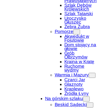
Prawosławnych
Szlak Dębów
Królewskich
Szlak Tatarski
Uroczysko
Głuszec
Żebra Żubra
Pomorze
Akwedukt w
Fojutowie
Dom stojący na
głowie
Grób
Olbrzymów
Kraina w Kratę
Ruchome
wydmy
Warmia i Mazury
Czarci Jar
Glaznoty
Kraplewo
Źródła Łyny
Na górskim szlaku
Beskid Sądecki