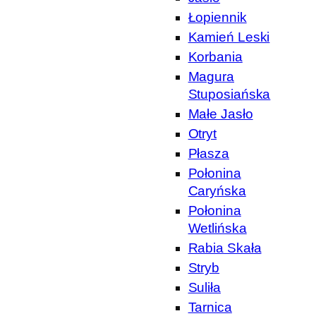
Łopiennik
Kamień Leski
Korbania
Magura
Stuposiańska
Małe Jasło
Otryt
Płasza
Połonina
Caryńska
Połonina
Wetlińska
Rabia Skała
Stryb
Suliła
Tarnica