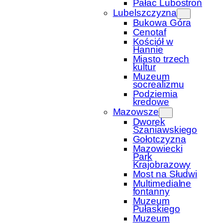
Pałac Lubostroń
Lubelszczyzna
Bukowa Góra
Cenotaf
Kościół w
Hannie
Miasto trzech
kultur
Muzeum
socrealizmu
Podziemia
kredowe
Mazowsze
Dworek
Szaniawskiego
Gołotczyzna
Mazowiecki
Park
Krajobrazowy
Most na Słudwi
Multimedialne
fontanny
Muzeum
Pułaskiego
Muzeum