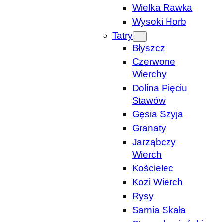
Wielka Rawka
Wysoki Horb
Tatry
Błyszcz
Czerwone
Wierchy
Dolina Pięciu
Stawów
Gęsia Szyja
Granaty
Jarząbczy
Wierch
Kościelec
Kozi Wierch
Rysy
Sarnia Skała