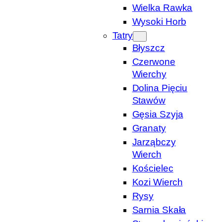
Wielka Rawka
Wysoki Horb
Tatry
Błyszcz
Czerwone
Wierchy
Dolina Pięciu
Stawów
Gęsia Szyja
Granaty
Jarząbczy
Wierch
Kościelec
Kozi Wierch
Rysy
Sarnia Skała