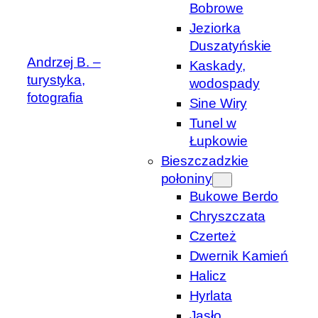
Bobrowe
Jeziorka
Duszatyńskie
Andrzej B. –
Kaskady,
turystyka,
wodospady
fotografia
Sine Wiry
Tunel w
Łupkowie
Bieszczadzkie
połoniny
Bukowe Berdo
Chryszczata
Czerteż
Dwernik Kamień
Halicz
Hyrlata
Jasło