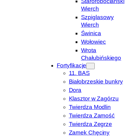
Starorobociański
Wierch
Szpiglasowy
Wierch
Świnica
Wołowiec
Wrota
Chałubińskiego
Fortyfikacje
11. BAS
Białobrzeskie bunkry
Dora
Klasztor w Zagórzu
Twierdza Modlin
Twierdza Zamość
Twierdza Zegrze
Zamek Chęciny