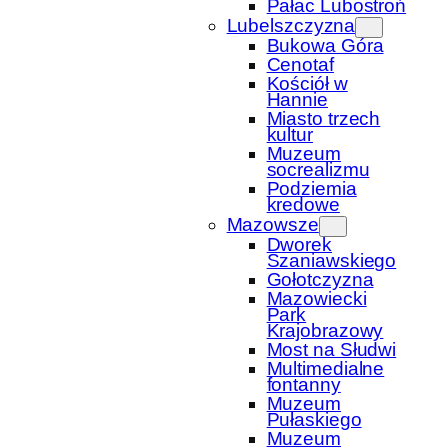
Pałac Lubostroń
Lubelszczyzna
Bukowa Góra
Cenotaf
Kościół w
Hannie
Miasto trzech
kultur
Muzeum
socrealizmu
Podziemia
kredowe
Mazowsze
Dworek
Szaniawskiego
Gołotczyzna
Mazowiecki
Park
Krajobrazowy
Most na Słudwi
Multimedialne
fontanny
Muzeum
Pułaskiego
Muzeum