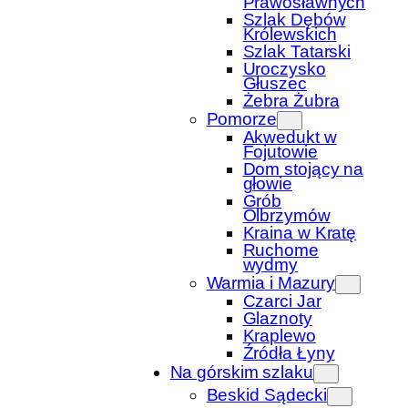
Prawosławnych
Szlak Dębów
Królewskich
Szlak Tatarski
Uroczysko
Głuszec
Żebra Żubra
Pomorze
Akwedukt w
Fojutowie
Dom stojący na
głowie
Grób
Olbrzymów
Kraina w Kratę
Ruchome
wydmy
Warmia i Mazury
Czarci Jar
Glaznoty
Kraplewo
Źródła Łyny
Na górskim szlaku
Beskid Sądecki