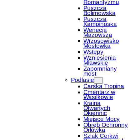
Romantyzmu
Puszcza
Bolimowska
Puszcza
Kampinoska
Wenecja
Mazowsza
Wrzosowisko
Mostówka
Wstępy
Wzniesienia
Mławskie
Zapomniany
most
Podlasie
Carska Tropina
Cmentarz w
Wasilkowie
Kraina
Otwartych
Okiennic
Miejsce Mocy
Obręb Ochronny
Orłówka
Szlak Cerkwi