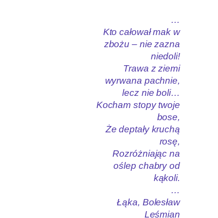
…
Kto całował mak w
zbożu – nie zazna
niedoli!
Trawa z ziemi
wyrwana pachnie,
lecz nie boli…
Kocham stopy twoje
bose,
Że deptały kruchą
rosę,
Rozróżniając na
oślep chabry od
kąkoli.
…
Łąka, Bolesław
Leśmian