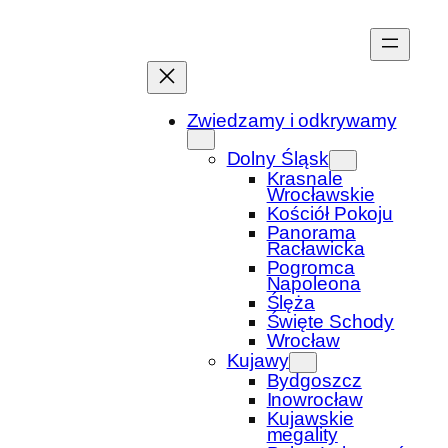
Przejdź
do
treści
Zwiedzamy i odkrywamy
Dolny Śląsk
Krasnale
Wrocławskie
Kościół Pokoju
Panorama
Racławicka
Pogromca
Napoleona
Ślęża
Święte Schody
Wrocław
Kujawy
Bydgoszcz
Inowrocław
Kujawskie
megality