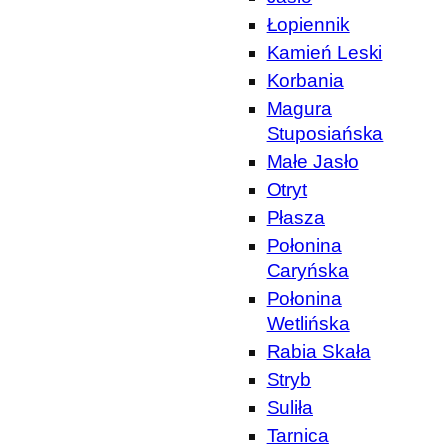
Łopiennik
Kamień Leski
Korbania
Magura
Stuposiańska
Małe Jasło
Otryt
Płasza
Połonina
Caryńska
Połonina
Wetlińska
Rabia Skała
Stryb
Suliła
Tarnica