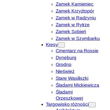
Zamek Kamieniec
Zamek Krzyżtopór
Zamek w Radzyniu
Zamek w Rytrze
Zamek Sobień
Zamek w Szymbarku
Kresy
Cmentarz na Rossie
Dyneburg
Grodno
Nieśwież
Stare Wasiliszki
Śladami Mickiewicza
Śladami
Orzeszkowej
Targowisko różności