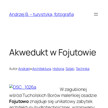
Przejdź
do
Andrzej B. – turystyka, fotografia
treści
Akwedukt w Fojutowie
Autor:
Andrzej
w
Architektura
, 
Historia
, 
Szlaki
, 
Technika
W zagubionej
wśród Tucholskich Borów maleńkiej osadzie
Fojutowo
znajduje się unikatowy zabytek
architektury hydrotechnicznej, wzorowany