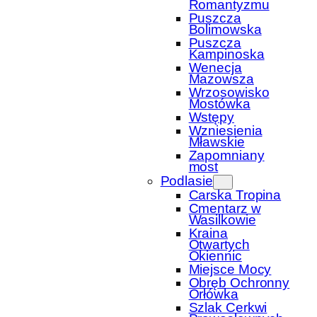
Romantyzmu
Puszcza
Bolimowska
Puszcza
Kampinoska
Wenecja
Mazowsza
Wrzosowisko
Mostówka
Wstępy
Wzniesienia
Mławskie
Zapomniany
most
Podlasie
Carska Tropina
Cmentarz w
Wasilkowie
Kraina
Otwartych
Okiennic
Miejsce Mocy
Obręb Ochronny
Orłówka
Szlak Cerkwi