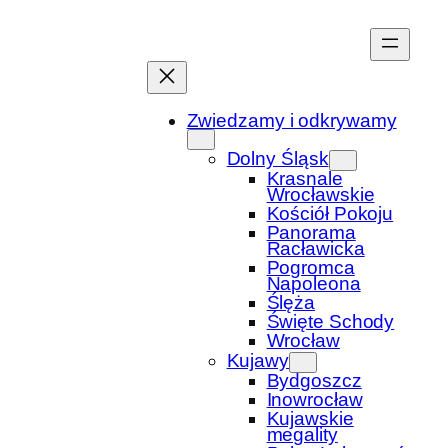
Przejdź
do
treści
Zwiedzamy i odkrywamy
Dolny Śląsk
Krasnale
Wrocławskie
Kościół Pokoju
Panorama
Racławicka
Pogromca
Napoleona
Ślęża
Święte Schody
Wrocław
Kujawy
Bydgoszcz
Inowrocław
Kujawskie
megality