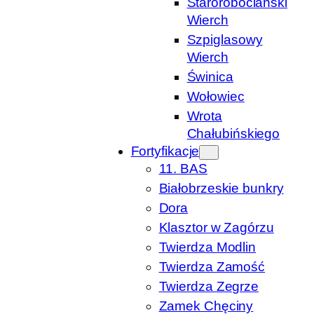
Starorobociański
Wierch
Szpiglasowy
Wierch
Świnica
Wołowiec
Wrota
Chałubińskiego
Fortyfikacje
11. BAS
Białobrzeskie bunkry
Dora
Klasztor w Zagórzu
Twierdza Modlin
Twierdza Zamość
Twierdza Zegrze
Zamek Chęciny