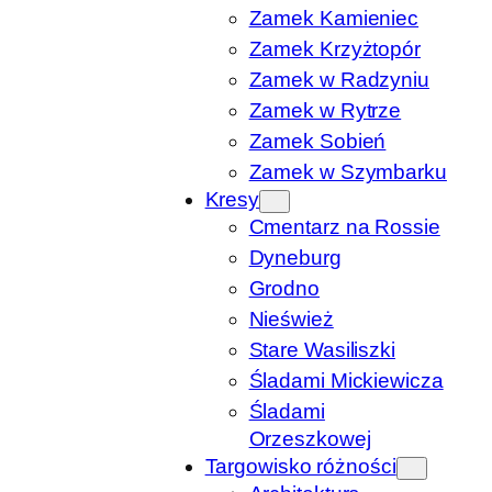
Zamek Kamieniec
Zamek Krzyżtopór
Zamek w Radzyniu
Zamek w Rytrze
Zamek Sobień
Zamek w Szymbarku
Kresy
Cmentarz na Rossie
Dyneburg
Grodno
Nieśwież
Stare Wasiliszki
Śladami Mickiewicza
Śladami
Orzeszkowej
Targowisko różności