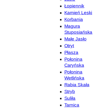
Łopiennik
Kamień Leski
Korbania
Magura
Stuposiańska
Małe Jasło
Otryt
Płasza
Połonina
Caryńska
Połonina
Wetlińska
Rabia Skała
Stryb
Suliła
Tarnica