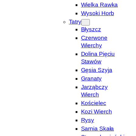
Wielka Rawka
Wysoki Horb
Tatry
Błyszcz
Czerwone
Wierchy
Dolina Pięciu
Stawów
Gęsia Szyja
Granaty
Jarząbczy
Wierch
Kościelec
Kozi Wierch
Rysy
Sarnia Skała