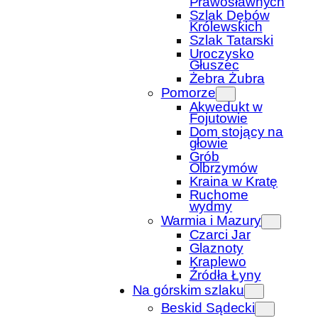
Prawosławnych
Szlak Dębów
Królewskich
Szlak Tatarski
Uroczysko
Głuszec
Żebra Żubra
Pomorze
Akwedukt w
Fojutowie
Dom stojący na
głowie
Grób
Olbrzymów
Kraina w Kratę
Ruchome
wydmy
Warmia i Mazury
Czarci Jar
Glaznoty
Kraplewo
Źródła Łyny
Na górskim szlaku
Beskid Sądecki