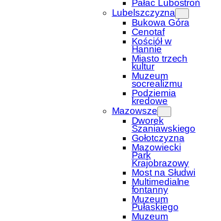
Pałac Lubostroń
Lubelszczyzna
Bukowa Góra
Cenotaf
Kościół w
Hannie
Miasto trzech
kultur
Muzeum
socrealizmu
Podziemia
kredowe
Mazowsze
Dworek
Szaniawskiego
Gołotczyzna
Mazowiecki
Park
Krajobrazowy
Most na Słudwi
Multimedialne
fontanny
Muzeum
Pułaskiego
Muzeum