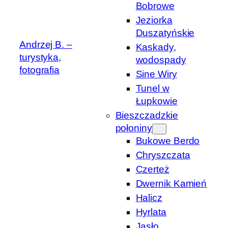
Bobrowe
Jeziorka
Duszatyńskie
Andrzej B. –
Kaskady,
turystyka,
wodospady
fotografia
Sine Wiry
Tunel w
Łupkowie
Bieszczadzkie
połoniny
Bukowe Berdo
Chryszczata
Czerteż
Dwernik Kamień
Halicz
Hyrlata
Jasło