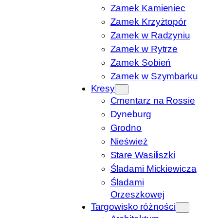
Zamek Kamieniec
Zamek Krzyżtopór
Zamek w Radzyniu
Zamek w Rytrze
Zamek Sobień
Zamek w Szymbarku
Kresy
Cmentarz na Rossie
Dyneburg
Grodno
Nieśwież
Stare Wasiliszki
Śladami Mickiewicza
Śladami
Orzeszkowej
Targowisko różności