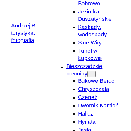
Bobrowe
Jeziorka
Duszatyńskie
Andrzej B. –
Kaskady,
turystyka,
wodospady
fotografia
Sine Wiry
Tunel w
Łupkowie
Bieszczadzkie
połoniny
Bukowe Berdo
Chryszczata
Czerteż
Dwernik Kamień
Halicz
Hyrlata
Jasło