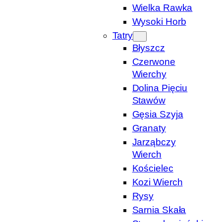
Wielka Rawka
Wysoki Horb
Tatry
Błyszcz
Czerwone
Wierchy
Dolina Pięciu
Stawów
Gęsia Szyja
Granaty
Jarząbczy
Wierch
Kościelec
Kozi Wierch
Rysy
Sarnia Skała