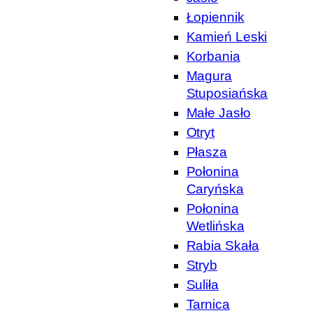
Łopiennik
Kamień Leski
Korbania
Magura
Stuposiańska
Małe Jasło
Otryt
Płasza
Połonina
Caryńska
Połonina
Wetlińska
Rabia Skała
Stryb
Suliła
Tarnica