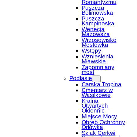
Romantyzmu
Puszcza
Bolimowska
Puszcza
Kampinoska
Wenecja
Mazowsza
Wrzosowisko
Mostówka
Wstępy
Wzniesienia
Mławskie
Zapomniany
most
Podlasie
Carska Tropina
Cmentarz w
Wasilkowie
Kraina
Otwartych
Okiennic
Miejsce Mocy
Obręb Ochronny
Orłówka
Szlak Cerkwi