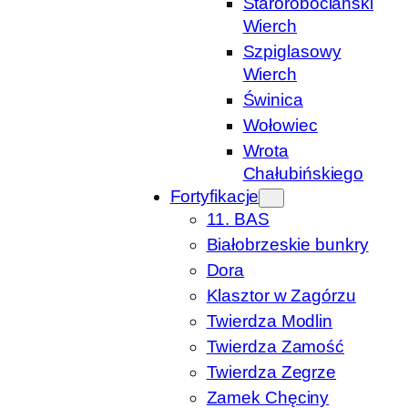
Starorobociański
Wierch
Szpiglasowy
Wierch
Świnica
Wołowiec
Wrota
Chałubińskiego
Fortyfikacje
11. BAS
Białobrzeskie bunkry
Dora
Klasztor w Zagórzu
Twierdza Modlin
Twierdza Zamość
Twierdza Zegrze
Zamek Chęciny