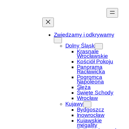
Przejdź
do
treści
Zwiedzamy i odkrywamy
Dolny Śląsk
Krasnale
Wrocławskie
Kościół Pokoju
Panorama
Racławicka
Pogromca
Napoleona
Ślęża
Święte Schody
Wrocław
Kujawy
Bydgoszcz
Inowrocław
Kujawskie
megality