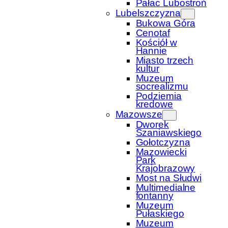
Pałac Lubostroń
Lubelszczyzna
Bukowa Góra
Cenotaf
Kościół w
Hannie
Miasto trzech
kultur
Muzeum
socrealizmu
Podziemia
kredowe
Mazowsze
Dworek
Szaniawskiego
Gołotczyzna
Mazowiecki
Park
Krajobrazowy
Most na Słudwi
Multimedialne
fontanny
Muzeum
Pułaskiego
Muzeum