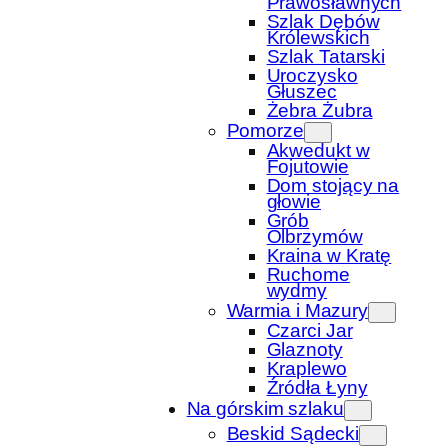
Prawosławnych
Szlak Dębów
Królewskich
Szlak Tatarski
Uroczysko
Głuszec
Żebra Żubra
Pomorze
Akwedukt w
Fojutowie
Dom stojący na
głowie
Grób
Olbrzymów
Kraina w Kratę
Ruchome
wydmy
Warmia i Mazury
Czarci Jar
Glaznoty
Kraplewo
Źródła Łyny
Na górskim szlaku
Beskid Sądecki