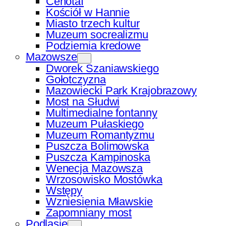
Cenotaf
Kościół w Hannie
Miasto trzech kultur
Muzeum socrealizmu
Podziemia kredowe
Mazowsze
Dworek Szaniawskiego
Gołotczyzna
Mazowiecki Park Krajobrazowy
Most na Słudwi
Multimedialne fontanny
Muzeum Pułaskiego
Muzeum Romantyzmu
Puszcza Bolimowska
Puszcza Kampinoska
Wenecja Mazowsza
Wrzosowisko Mostówka
Wstępy
Wzniesienia Mławskie
Zapomniany most
Podlasie