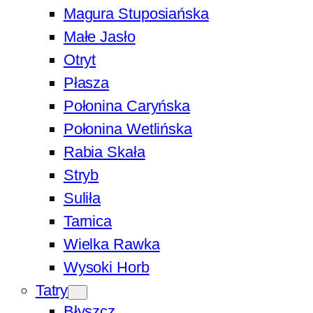
Magura Stuposiańska
Małe Jasło
Otryt
Płasza
Połonina Caryńska
Połonina Wetlińska
Rabia Skała
Stryb
Suliła
Tarnica
Wielka Rawka
Wysoki Horb
Tatry
Błyszcz