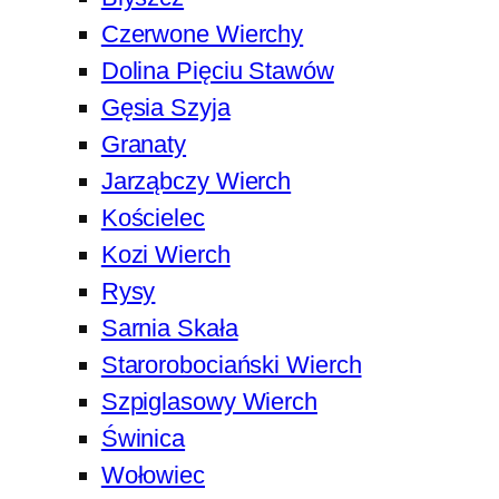
Czerwone Wierchy
Dolina Pięciu Stawów
Gęsia Szyja
Granaty
Jarząbczy Wierch
Kościelec
Kozi Wierch
Rysy
Sarnia Skała
Starorobociański Wierch
Szpiglasowy Wierch
Świnica
Wołowiec