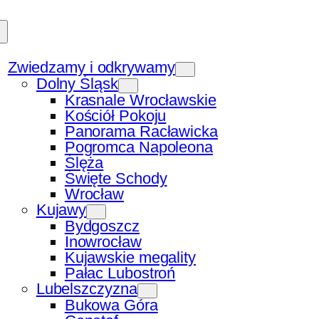
Zwiedzamy i odkrywamy
Dolny Śląsk
Krasnale Wrocławskie
Kościół Pokoju
Panorama Racławicka
Pogromca Napoleona
Ślęża
Święte Schody
Wrocław
Kujawy
Bydgoszcz
Inowrocław
Kujawskie megality
Pałac Lubostroń
Lubelszczyzna
Bukowa Góra