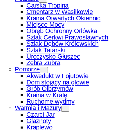
Carska Tropina
Cmentarz w Wasilkowie
Kraina Otwartych Okiennic
Miejsce Mocy
Obręb Ochronny Orłówka
Szlak Cerkwi Prawosławnych
Szlak Dębów Królewskich
Szlak Tatarski
Uroczysko Głuszec
Żebra Żubra
Pomorze
Akwedukt w Fojutowie
Dom stojący na głowie
Grób Olbrzymów
Kraina w Kratę
Ruchome wydmy
Warmia i Mazury
Czarci Jar
Glaznoty
Kraplewo