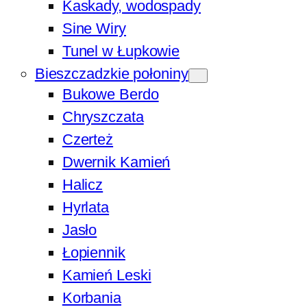
Kaskady, wodospady
Sine Wiry
Tunel w Łupkowie
Bieszczadzkie połoniny
Bukowe Berdo
Chryszczata
Czerteż
Dwernik Kamień
Halicz
Hyrlata
Jasło
Łopiennik
Kamień Leski
Korbania