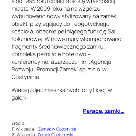
a od 1995 roku obiekt stał się własnością
miasta. W 2009 roku na na wzgórzu
wybudowano nowy stylizowany na zamek
obiekt, przylegający do neogotyckiego
kościoła, obecnie pełniącego funkcję Sali
Kolumnowej. W nowe mury wkomponowano
fragmenty średniowiecznego zamku.
Kompleks pełni role hotelowo –
konferencyjne, a zarządza nim „Agencja
Rozwoju i Promocji Zamek” sp. z o.o. w
Gostyninie.
Więcej zdjęć mieszkalnych fortyfikacji w
galerii:
Pałace, zamki…
Źródło:
1) Wikipedia –
Zamek w Gostyninie
2) Wikipedia-
Zamek Gostyniński