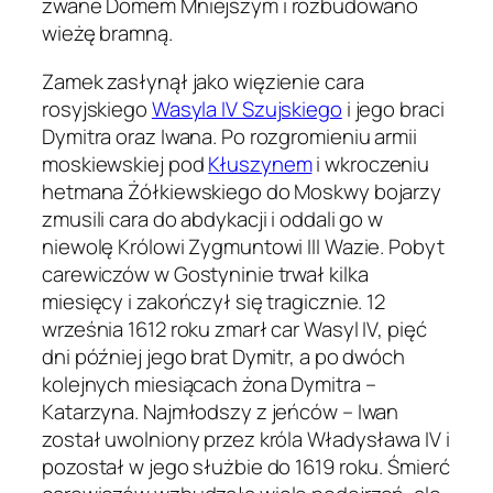
zwane Domem Mniejszym i rozbudowano
wieżę bramną.
Zamek zasłynął jako więzienie cara
rosyjskiego
Wasyla IV Szujskiego
i jego braci
Dymitra oraz Iwana. Po rozgromieniu armii
moskiewskiej pod
Kłuszynem
i wkroczeniu
hetmana Żółkiewskiego do Moskwy bojarzy
zmusili cara do abdykacji i oddali go w
niewolę Królowi Zygmuntowi III Wazie. Pobyt
carewiczów w Gostyninie trwał kilka
miesięcy i zakończył się tragicznie. 12
września 1612 roku zmarł car Wasyl IV, pięć
dni później jego brat Dymitr, a po dwóch
kolejnych miesiącach żona Dymitra –
Katarzyna. Najmłodszy z jeńców – Iwan
został uwolniony przez króla Władysława IV i
pozostał w jego służbie do 1619 roku. Śmierć