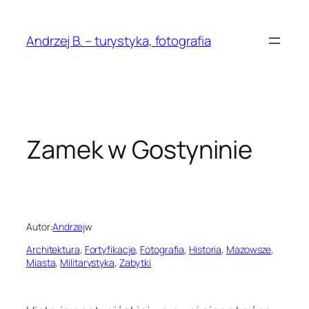
Przejdź
do
Andrzej B. – turystyka, fotografia
treści
Zamek w Gostyninie
Autor:
Andrzej
w
Architektura
, 
Fortyfikacje
, 
Fotografia
, 
Historia
, 
Mazowsze
, 
Miasta
, 
Militarystyka
, 
Zabytki