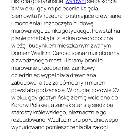
Historia gostynińskiej
warowni
sięga końca
XIV wieku, gdy na polecenie księcia
Siemowita IV rozebrano istniejące drewniane
umocnienia i rozpoczęto budowę
murowanego zamku gotyckiego. Powstał na
planie prostokąta, z jedną czworoboczną
wieżą i budynkiem mieszkalnym zwanym
Domem Wielkim. Całość spinał mur obronny,
a zwodzonego mostu i bramy broniło
murowane przedbramie. Zamkowy
dziedziniec wypełniała drewniana
zabudowa, a tuż za północnym murem
powstało podzamcze. W drugiej połowie XV
wieku, gdy gostynińską ziemię wcielono do
Korony Polskiej, a zamek stał się siedzibą
starosty królewskiego, nieznacznie go
rozbudowano. Wzdłuż muru południowego
wybudowano pomieszczenia dla załogi