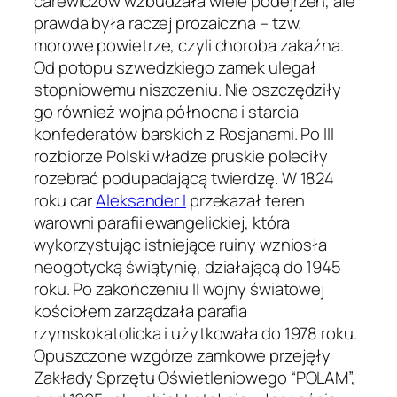
carewiczów wzbudzała wiele podejrzeń, ale
prawda była raczej prozaiczna – tzw.
morowe powietrze, czyli choroba zakaźna.
Od potopu szwedzkiego zamek ulegał
stopniowemu niszczeniu. Nie oszczędziły
go również wojna północna i starcia
konfederatów barskich z Rosjanami. Po III
rozbiorze Polski władze pruskie poleciły
rozebrać podupadającą twierdzę. W 1824
roku car
Aleksander I
przekazał teren
warowni parafii ewangelickiej, która
wykorzystując istniejące ruiny wzniosła
neogotycką świątynię, działającą do 1945
roku. Po zakończeniu II wojny światowej
kościołem zarządzała parafia
rzymskokatolicka i użytkowała do 1978 roku.
Opuszczone wzgórze zamkowe przejęły
Zakłady Sprzętu Oświetleniowego “POLAM”,