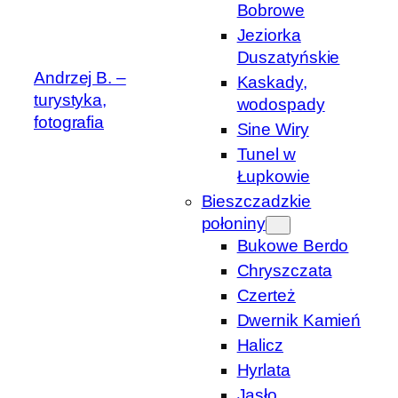
Bobrowe
Jeziorka
Duszatyńskie
Andrzej B. –
Kaskady,
turystyka,
wodospady
fotografia
Sine Wiry
Tunel w
Łupkowie
Bieszczadzkie
połoniny
Bukowe Berdo
Chryszczata
Czerteż
Dwernik Kamień
Halicz
Hyrlata
Jasło