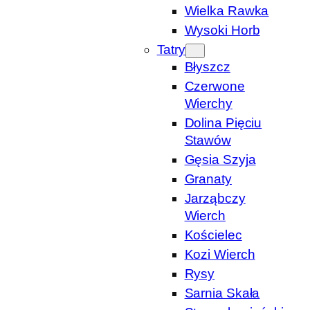
Wielka Rawka
Wysoki Horb
Tatry
Błyszcz
Czerwone
Wierchy
Dolina Pięciu
Stawów
Gęsia Szyja
Granaty
Jarząbczy
Wierch
Kościelec
Kozi Wierch
Rysy
Sarnia Skała