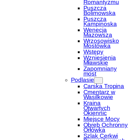
Romantyzmu
Puszcza
Bolimowska
Puszcza
Kampinoska
Wenecja
Mazowsza
Wrzosowisko
Mostówka
Wstępy
Wzniesienia
Mławskie
Zapomniany
most
Podlasie
Carska Tropina
Cmentarz w
Wasilkowie
Kraina
Otwartych
Okiennic
Miejsce Mocy
Obręb Ochronny
Orłówka
Szlak Cerkwi