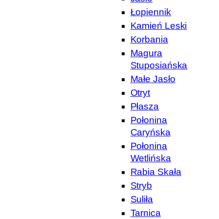
Łopiennik
Kamień Leski
Korbania
Magura
Stuposiańska
Małe Jasło
Otryt
Płasza
Połonina
Caryńska
Połonina
Wetlińska
Rabia Skała
Stryb
Suliła
Tarnica