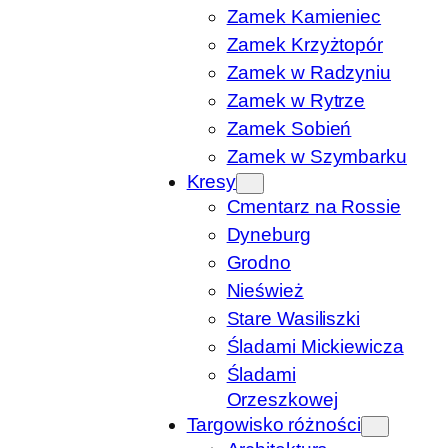
Zamek Kamieniec
Zamek Krzyżtopór
Zamek w Radzyniu
Zamek w Rytrze
Zamek Sobień
Zamek w Szymbarku
Kresy
Cmentarz na Rossie
Dyneburg
Grodno
Nieśwież
Stare Wasiliszki
Śladami Mickiewicza
Śladami
Orzeszkowej
Targowisko różności