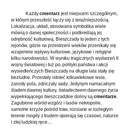
Każdy
cmentarz
jest miejscem szczególnym,
w którym przeszłość łączy się z teraźniejszością.
Lokalizacja, układ, stosowana symbolika wiele
mówią o danej społeczności i podkreślają jej
odrębność kulturową. Bieszczady to jeden z tych
rejonów, gdzie na przestrzeni wieków przenikały się
wzajemnie wpływy kulturowe, językowe i religijne
kilku narodowości. W wyniku tragicznych wydarzeń II
wojny światowej i tuż po, polityki państwa i akcji
wysiedleńczych Bieszczady na długie lata stały się
bezludne. Przestały istnieć kilkuwiekowe wsie,
zarosły pola, zdziczały sady. Jedynym namacalnym
śladem dawnej kultury, świadectwem dawnego życia
wypełniającego bieszczadzkie doliny są
cmentarze
.
Zagubione wśród wzgórz i lasów nekropolie,
samotne krzyże pośród traw, rozsiane w rozległym
terenie mogiły z trudem opierają się czasowi, naturze
i złej ludzkiej ręce…