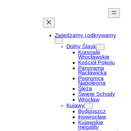
Przejdź
do
treści
Zwiedzamy i odkrywamy
Dolny Śląsk
Krasnale
Wrocławskie
Kościół Pokoju
Panorama
Racławicka
Pogromca
Napoleona
Ślęża
Święte Schody
Wrocław
Kujawy
Bydgoszcz
Inowrocław
Kujawskie
megality