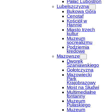
Pałac Lubostroń
Lubelszczyzna
Bukowa Góra
Cenotaf
Kościół w
Hannie
Miasto trzech
kultur
Muzeum
socrealizmu
Podziemia
kredowe
Mazowsze
Dworek
Szaniawskiego
Gołotczyzna
Mazowiecki
Park
Krajobrazowy
Most na Słudwi
Multimedialne
fontanny
Muzeum
Pułaskiego
Muzeum