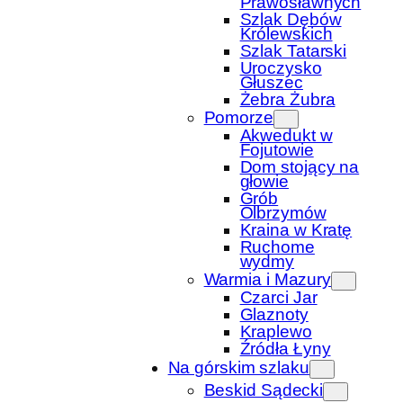
Prawosławnych
Szlak Dębów
Królewskich
Szlak Tatarski
Uroczysko
Głuszec
Żebra Żubra
Pomorze
Akwedukt w
Fojutowie
Dom stojący na
głowie
Grób
Olbrzymów
Kraina w Kratę
Ruchome
wydmy
Warmia i Mazury
Czarci Jar
Glaznoty
Kraplewo
Źródła Łyny
Na górskim szlaku
Beskid Sądecki