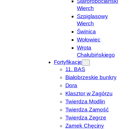
Starorobociański
Wierch
Szpiglasowy
Wierch
Świnica
Wołowiec
Wrota
Chałubińskiego
Fortyfikacje
11. BAS
Białobrzeskie bunkry
Dora
Klasztor w Zagórzu
Twierdza Modlin
Twierdza Zamość
Twierdza Zegrze
Zamek Chęciny