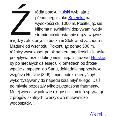
Ź
ródła potoku
Hulski
wybijają z
północnego stoku
Smereka
na
wysokości ok. 1000 m. Posiłkując się
kilkoma niewielkimi dopływami wody
strumienia nieustannie drążą wąwóz
między zalesionymi zboczami Stołów od zachodu i
Magurki od wschodu. Pokonując ponad 500 m.
różnicy wysokości potok nabiera prędkości, dziarsko
przepływa przez dolinę nieistniejącej już wsi
Hulskie
,
by po niecałych dziesięciu kilometrach od źródeł
wpaść z impetem do Sanu, dokładnie naprzeciwko
wzgórza Hulskie (846). Impet potoku kiedyś był
wykorzystywany do napędu koła młyńskiego. Dziś
po młynie pozostały tylko zakrzaczone fragmenty.
Mniej więcej w połowie długości strumień spływając
z progów skalnych tworzy dwa malownicze
wodospady…
Więcej…