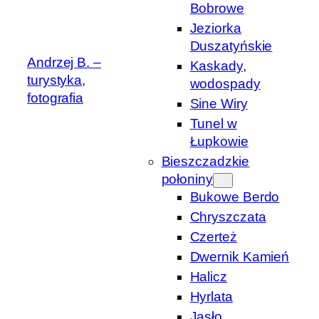
Bobrowe
Jeziorka
Duszatyńskie
Andrzej B. –
Kaskady,
turystyka,
wodospady
fotografia
Sine Wiry
Tunel w
Łupkowie
Bieszczadzkie
połoniny
Bukowe Berdo
Chryszczata
Czerteż
Dwernik Kamień
Halicz
Hyrlata
Jasło