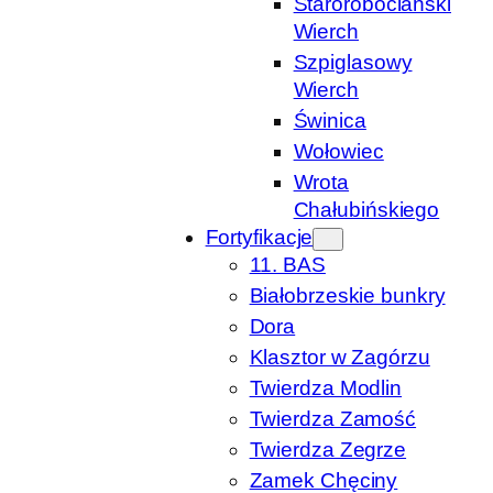
Starorobociański
Wierch
Szpiglasowy
Wierch
Świnica
Wołowiec
Wrota
Chałubińskiego
Fortyfikacje
11. BAS
Białobrzeskie bunkry
Dora
Klasztor w Zagórzu
Twierdza Modlin
Twierdza Zamość
Twierdza Zegrze
Zamek Chęciny