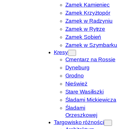
Zamek Kamieniec
Zamek Krzyżtopór
Zamek w Radzyniu
Zamek w Rytrze
Zamek Sobień
Zamek w Szymbarku
Kresy
Cmentarz na Rossie
Dyneburg
Grodno
Nieśwież
Stare Wasiliszki
Śladami Mickiewicza
Śladami
Orzeszkowej
Targowisko różności