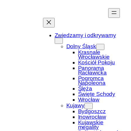
Przejdź
do
treści
Zwiedzamy i odkrywamy
Dolny Śląsk
Krasnale
Wrocławskie
Kościół Pokoju
Panorama
Racławicka
Pogromca
Napoleona
Ślęża
Święte Schody
Wrocław
Kujawy
Bydgoszcz
Inowrocław
Kujawskie
megality