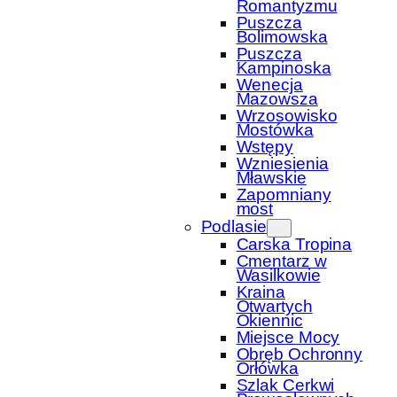
Romantyzmu
Puszcza
Bolimowska
Puszcza
Kampinoska
Wenecja
Mazowsza
Wrzosowisko
Mostówka
Wstępy
Wzniesienia
Mławskie
Zapomniany
most
Podlasie
Carska Tropina
Cmentarz w
Wasilkowie
Kraina
Otwartych
Okiennic
Miejsce Mocy
Obręb Ochronny
Orłówka
Szlak Cerkwi