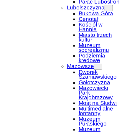
Pałac Lubostroń
Lubelszczyzna
Bukowa Góra
Cenotaf
Kościół w
Hannie
Miasto trzech
kultur
Muzeum
socrealizmu
Podziemia
kredowe
Mazowsze
Dworek
Szaniawskiego
Gołotczyzna
Mazowiecki
Park
Krajobrazowy
Most na Słudwi
Multimedialne
fontanny
Muzeum
Pułaskiego
Muzeum