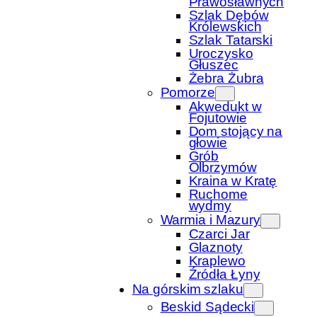
Prawosławnych
Szlak Dębów
Królewskich
Szlak Tatarski
Uroczysko
Głuszec
Żebra Żubra
Pomorze
Akwedukt w
Fojutowie
Dom stojący na
głowie
Grób
Olbrzymów
Kraina w Kratę
Ruchome
wydmy
Warmia i Mazury
Czarci Jar
Glaznoty
Kraplewo
Źródła Łyny
Na górskim szlaku
Beskid Sądecki