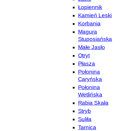
Łopiennik
Kamień Leski
Korbania
Magura
Stuposiańska
Małe Jasło
Otryt
Płasza
Połonina
Caryńska
Połonina
Wetlińska
Rabia Skała
Stryb
Suliła
Tarnica