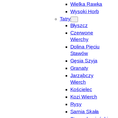
Wielka Rawka
Wysoki Horb
Tatry
Błyszcz
Czerwone
Wierchy
Dolina Pięciu
Stawów
Gęsia Szyja
Granaty
Jarząbczy
Wierch
Kościelec
Kozi Wierch
Rysy
Sarnia Skała